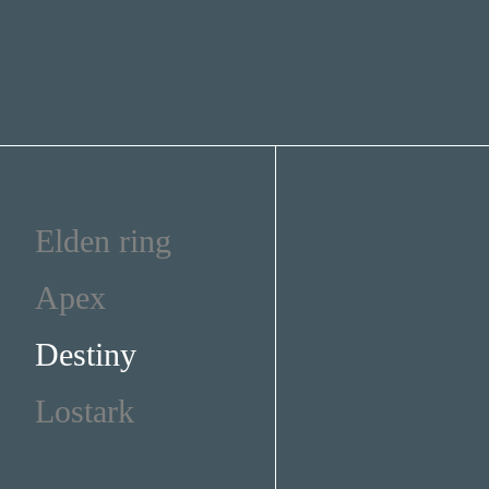
Elden ring
Apex
Destiny
Lostark