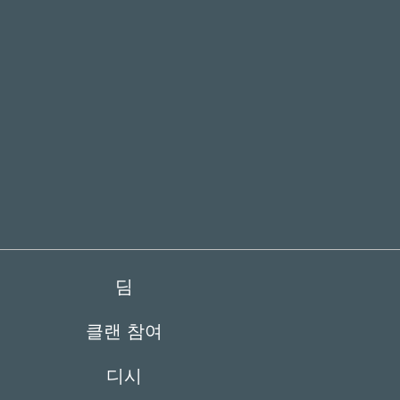
딤
클랜 참여
디시